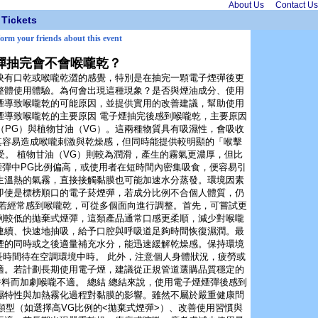
About Us
Contact Us
Tickets
form your friends about this event
彈抽完會不會喉嚨乾？
映有口乾或喉嚨乾澀的感覺，特別是在抽完一顆電子煙彈後更
整體使用體驗。為何會出現這種現象？是否與煙油成分、使用
煙導致喉嚨乾的可能原因，並提供實用的改善建議，幫助使用
煙導致喉嚨乾的主要原因 電子煙抽完後感到喉嚨乾，主要原因
（PG）與植物甘油（VG）。這兩種物質具有吸濕性，會吸收
其容易造成喉嚨刺激與乾燥感，但同時能提供較明顯的「喉擊
吸食感受。 植物甘油（VG）則較為潤滑，產生的霧氣更濃厚，但比
煙彈中PG比例偏高，或使用者在短時間內密集吸食，便容易引
生溫熱的氣霧，直接接觸黏膜也可能加速水分蒸發。環境因素
即使是標榜順口的電子菸煙彈，若成分比例不合個人體質，仍
 若經常感到喉嚨乾，可從多個面向進行調整。首先，可嘗試更
比例較低的拋棄式煙彈，這類產品通常口感更柔順，減少對喉嚨
連續、快速地抽吸，給予口腔與呼吸道足夠時間恢復濕潤。最
煙的同時或之後適量補充水分，能迅速緩解乾燥感。保持環境
長時間待在空調環境中時。 此外，注意個人身體狀況，疲勞或
適。若計劃長期使用電子煙，建議從正規管道選購品質穩定的
料而加劇喉嚨不適。 總結 總結來說，使用電子煙煙彈後感到
濕特性與加熱霧化過程對黏膜的影響。雖然不屬於嚴重健康問
類型（如選擇高VG比例的<拋棄式煙彈>）、改善使用習慣與