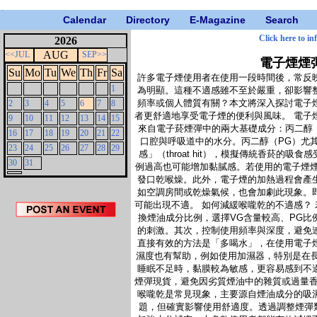
Calendar
Directory
E-Magazine
Search
Click here to in
2026
AUG
<<JUL
SEP>>
電子煙煙
Su
Mo
Tu
We
Th
Fr
Sa
許多電子煙使用者在使用一段時間後，常反
1
為明顯。這種不適感雖不至於嚴重，卻影響
頻率或個人體質有關？本文將深入探討電子
2
3
4
5
6
7
8
者更舒適地享受電子煙的便利與風味。 電子
9
10
11
12
13
14
15
來自電子菸煙彈中的兩大基礎成分：丙二醇
16
17
18
19
20
21
22
口腔與呼吸道中的水分。丙二醇（PG）尤
23
24
25
26
27
28
29
感」（throat hit），模擬傳統香菸的
30
31
例過高也可能增加黏膩感。若使用的電子煙
發口乾喉燥。此外，電子煙的加熱過程會產
如空調房間或乾燥氣候，也會加劇此現象。
可能出現不適。 如何減緩喉嚨乾的不適感？
換煙油成分比例，選擇VG含量較高、PG
的刺激。其次，控制使用頻率與深度，避免
直接有效的方法是「多喝水」，在使用電子
濕度也有幫助，例如使用加濕器，特別是在
睡眠不足時，黏膜較為敏感，更容易感到不
煙彈現貨，避免因劣質煙油中的雜質或過量香
喉嚨乾是常見現象，主要源自煙油成分的吸
題，但確實影響使用舒適度。透過調整煙彈