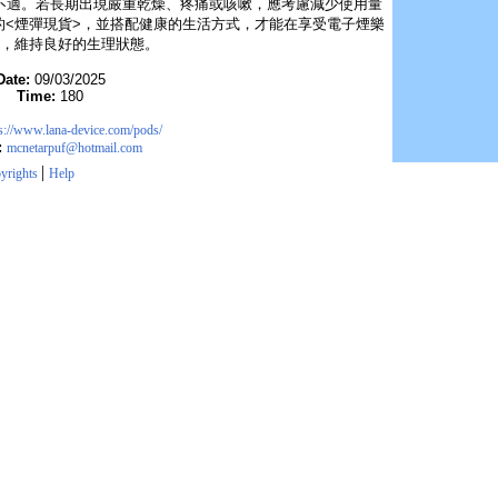
不適。若長期出現嚴重乾燥、疼痛或咳嗽，應考慮減少使用量
的<煙彈現貨>，並搭配健康的生活方式，才能在享受電子煙樂
，維持良好的生理狀態。
Date:
09/03/2025
Time:
180
s://www.lana-device.com/pods/
:
mcnetarpuf@hotmail.com
|
yrights
Help