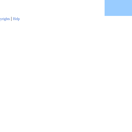
|
yrights
Help