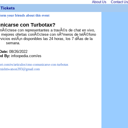
About Us
Contact Us
Tickets
nform your friends about this event
icarse con Turbotax?
Ã©ctese con representantes a travÃ©s de chat en vivo,
as mejores ofertas conÃ©ctese con nÃºmeros de telÃ©fono
rvicios estÃ¡n disponibles las 24 horas, los 7 dÃ­as de la
semana.
Date:
08/26/2022
ed By:
infoopedia.com/es
t.com/es/articulos/cmo-comunicarse-con-turbotax
mishtiwatson393@gmail.com