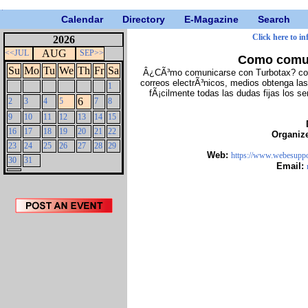
Calendar
Directory
E-Magazine
Search
Click here to i
2026
AUG
<<JUL
SEP>>
Como comun
Su
Mo
Tu
We
Th
Fr
Sa
Â¿CÃ³mo comunicarse con Turbotax? con
correos electrÃ³nicos, medios obtenga l
1
fÃ¡cilmente todas las dudas fijas los se
6
2
3
4
5
7
8
9
10
11
12
13
14
15
16
17
18
19
20
21
22
Organiz
23
24
25
26
27
28
29
Web:
https://www.webesuppor
30
31
Email: